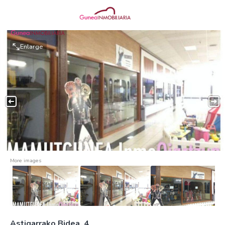
Enlarge
More images
Astigarrako Bidea, 4