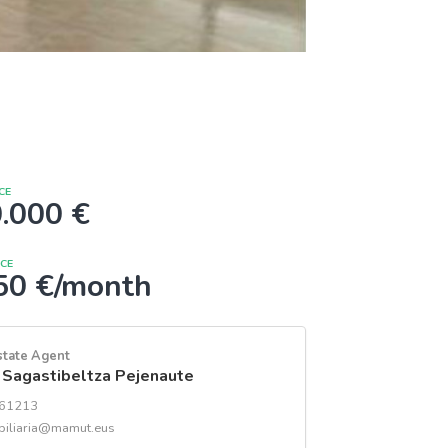
CE
.000 €
ICE
50 €/month
state Agent
 Sagastibeltza Pejenaute
61213
biliaria@mamut.eus