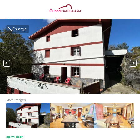
Enlarge
More images
FEATURED