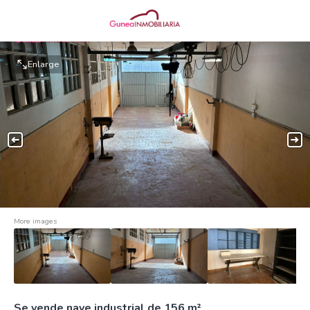
Enlarge
More images
Se vende nave industrial de 156 m²